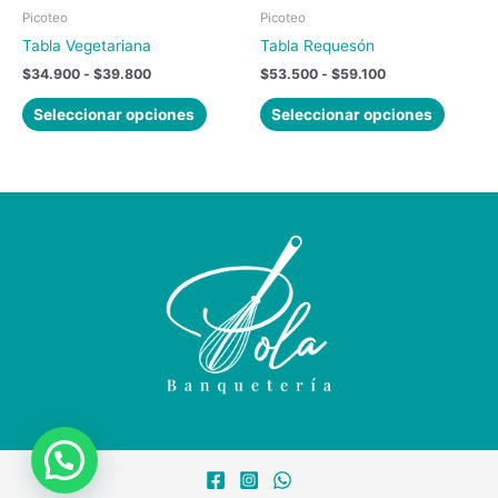
elegir
elegir
Picoteo
Picoteo
en
en
Tabla Vegetariana
Tabla Requesón
la
la
$
34.900
-
$
39.800
$
53.500
-
$
59.100
página
página
de
de
Seleccionar opciones
Seleccionar opciones
producto
produc