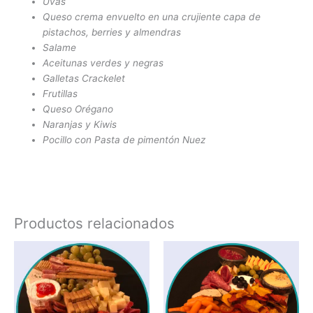
Uvas
Queso crema envuelto en una crujiente capa de
pistachos, berries y almendras
Salame
Aceitunas verdes y negras
Galletas Crackelet
Frutillas
Queso Orégano
Naranjas y Kiwis
Pocillo con Pasta de pimentón Nuez
Productos relacionados
Rango
Rango
Este
Este
de
de
producto
produc
precios:
precios:
tiene
tiene
desde
desde
$33.900
$41.600
múltiples
múltipl
hasta
hasta
variantes.
variant
$54.500
$60.200